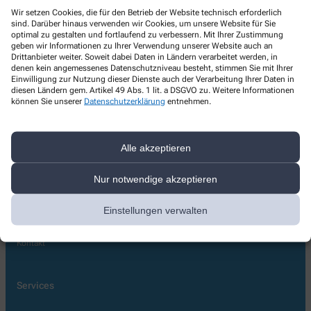
Apotheke am Schloß
Wir setzen Cookies, die für den Betrieb der Website technisch erforderlich
sind. Darüber hinaus verwenden wir Cookies, um unsere Website für Sie
optimal zu gestalten und fortlaufend zu verbessern. Mit Ihrer Zustimmung
Zum Sperlingsfeld 1
,
19067
Leezen
geben wir Informationen zu Ihrer Verwendung unserer Website auch an
03866492656
Drittanbieter weiter. Soweit dabei Daten in Ländern verarbeitet werden, in
denen kein angemessenes Datenschutzniveau besteht, stimmen Sie mit Ihrer
03866492657
Einwilligung zur Nutzung dieser Dienste auch der Verarbeitung Ihrer Daten in
diesen Ländern gem. Artikel 49 Abs. 1 lit. a DSGVO zu. Weitere Informationen
info@apotheke-leezen.de
können Sie unserer
Datenschutzerklärung
entnehmen.
Alle akzeptieren
Über uns
Apotheke für Ihr Wohlbefinden
Nur notwendige akzeptieren
Team
Einstellungen verwalten
Leistungen
Lieferoptionen
Kontakt
Services